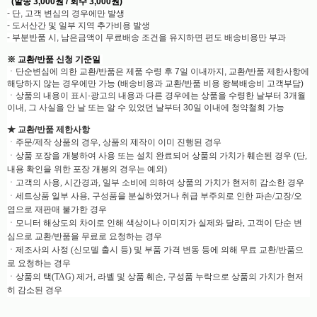
(발송 3,000원 / 회수 3,000원)
- 단, 고객 변심의 경우에만 발생
- 도서산간 및 일부 지역 추가비용 발생
- 부분반품 시, 남은금액이 무료배송 조건을 유지하면 편도 배송비용만 부과
※
교환/반품 신청 기준일
ㆍ단순변심에 의한 교환/반품은 제품 수령 후 7일 이내까지, 교환/반품 제한사항에
해당하지 않는 경우에만 가능 (배송비용과 교환/반품 비용 왕복배송비 고객부담)
ㆍ상품의 내용이 표시·광고의 내용과 다른 경우에는 상품을 수령한 날부터 3개월
이내, 그 사실을 안 날 또는 알 수 있었던 날부터 30일 이내에 청약철회 가능
★ 교환/반품 제한사항
ㆍ주문/제작 상품의 경우, 상품의 제작이 이미 진행된 경우
ㆍ상품 포장을 개봉하여 사용 또는 설치 완료되어 상품의 가치가 훼손된 경우 (단,
내용 확인을 위한 포장 개봉의 경우는 예외)
ㆍ고객의 사용, 시간경과, 일부 소비에 의하여 상품의 가치가 현저히 감소한 경우
ㆍ세트상품 일부 사용, 구성품을 분실하였거나 취급 부주의로 인한 파손/고장/오
염으로 재판매 불가한 경우
ㆍ모니터 해상도의 차이로 인해 색상이나 이미지가 실제와 달라, 고객이 단순 변
심으로 교환/반품을 무료로 요청하는 경우
ㆍ제조사의 사정 (신모델 출시 등) 및 부품 가격 변동 등에 의해 무료 교환/반품으
로 요청하는 경우
ㆍ상품의 택(TAG) 제거, 라벨 및 상품 훼손, 구성품 누락으로 상품의 가치가 현저
히 감소된 경우