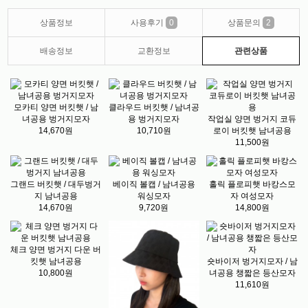
상품정보
사용후기
0
상품문의
2
배송정보
교환정보
관련상품
모카티 양면 버킷햇 / 남
클라우드 버킷햇 / 남녀공
녀공용 벙거지모자
용 벙거지모자
작업실 양면 벙거지 코듀
14,670원
10,710원
로이 버킷햇 남녀공용
11,500원
그랜드 버킷햇 / 대두벙거
베이직 볼캡 / 남녀공용
홀릭 플로피햇 바캉스모
지 남녀공용
워싱모자
자 여성모자
14,670원
9,720원
14,800원
체크 양면 벙거지 다운 버
킷햇 남녀공용
숏바이저 벙거지모자 / 남
10,800원
녀공용 챙짧은 등산모자
11,610원