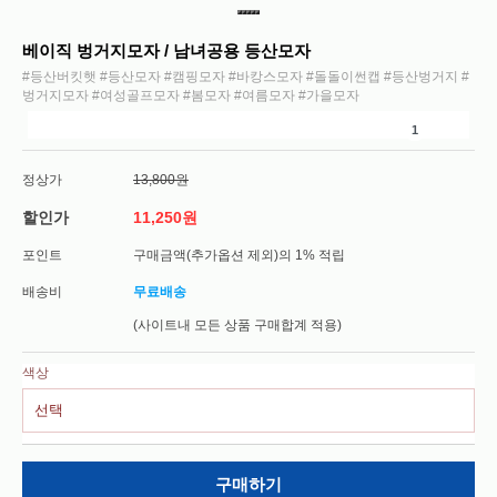
베이직 벙거지모자 / 남녀공용 등산모자
#등산버킷햇 #등산모자 #캠핑모자 #바캉스모자 #돌돌이썬캡 #등산벙거지 #
벙거지모자 #여성골프모자 #봄모자 #여름모자 #가을모자
1
정상가
13,800원
할인가
11,250원
포인트
구매금액(추가옵션 제외)의 1% 적립
배송비
무료배송
(사이트내 모든 상품 구매합계 적용)
색상