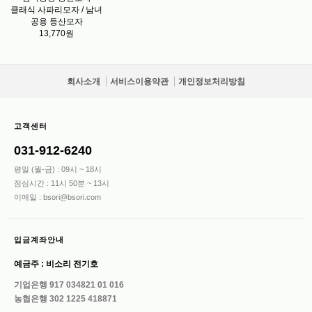
클래식 사파리모자 / 남녀
공용 등산모자
13,770원
회사소개
서비스이용약관
개인정보처리방침
고객센터
031-912-6240
평일 (월-금) : 09시 ~ 18시
점심시간 : 11시 50분 ~ 13시
이메일 : bsori@bsori.com
입금계좌안내
예금주 : 비소리 전기호
기업은행 917 034821 01 016
농협은행 302 1225 418871