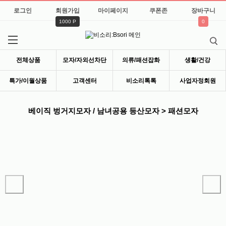
로그인
회원가입
마이페이지
쿠폰존
장바구니
1000 P
0
전체상품
모자/자외선차단
의류/패션잡화
생활/건강
특가/이월상품
고객센터
비소리톡톡
사업자정회원
베이직 벙거지모자 / 남녀공용 등산모자 > 패션모자