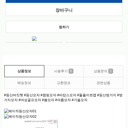
찜하기
상품정보
사용후기
0
상품문의
2
배송정보
교환정보
관련상품
#등산버킷햇 #등산모자 #캠핑모자 #바캉스모자 #돌돌이썬캡 #등산벙거지 #벙
거지모자 #여성골프모자 #봄모자 #여름모자 #가을모자